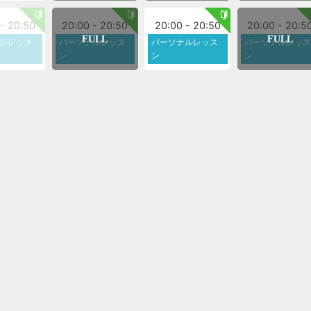
- 20:50
20:00 - 20:50
20:00 - 20:50
20:00 - 20:5
ルレッス
パーソナルレッス
パーソナルレッス
パーソナルレッス
ン
ン
ン