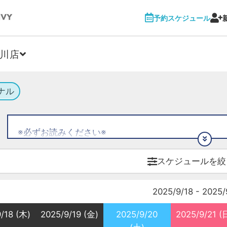
予約スケジュール
川店
ナル
※必ずお読みください※
【初めての方へ】
◆初回トライアル（体験）のご予約はいずれかの店舗でおひ
スケジュールを絞
ご利用が初めての方に限ります。
◆レッスン開始の5分前を目安にお越しください。
2025/9/18 - 2025
◆前日19:00以降のキャンセルは100％のキャンセ
ただいた月謝プラン・チケット（トライアル含む）の
/18 (木)
2025/9/19 (金)
2025/9/20
2025/9/21 (
めご了承ください。