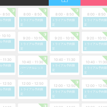
(土)
◆お支払いはWEB決済のみとなります。現金でのお
ださい。
- 8:50
8:00 - 8:50
8:00 - 8:50
8:00 - 8:50
◆初回トライアル（体験）は、ご入会を検討されてい
ル予約限
トライアル予約限
トライアル予約限
トライアル予約限
のご参加はご遠慮ください。
定
定
定
＼新規ご入会キャンペーン／
- 10:10
9:20 - 10:10
9:20 - 10:10
9:20 - 10:10
ル予約限
体験当日の月謝プランご契約で、初回お支払い料金か
トライアル予約限
トライアル予約限
トライアル予約限
します！
定
定
定
- 11:30
10:40 - 11:30
ご相談やお困りごとがございましたら、公式LINEか
10:40 - 11:30
10:40 - 11:3
ル予約限
トライアル予約限
※お手数ですが、LINE追加後にフルネームをお送りく
パーソナルレッス
トライアル予約限
定
ン
定
【公式ラインURL】
- 12:50
12:00 - 12:50
12:00 - 12:50
12:00 - 12:5
ル予約限
トライアル予約限
【会員の皆様へ】
トライアル予約限
トライアル予約限
定
定
定
◆ご予約は前日21:00まで可能です。
◆前日19:00以降のキャンセルはレッスン1回分消化