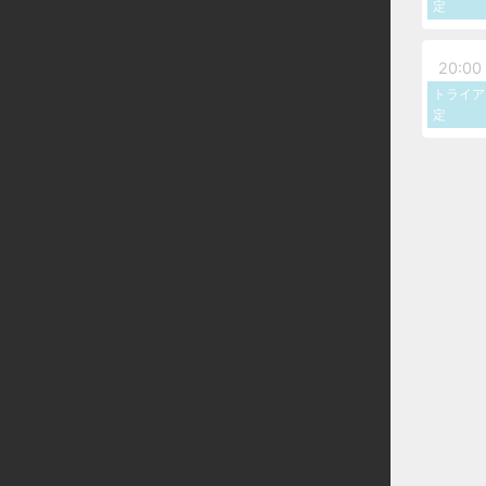
定
20:00 
トライア
定